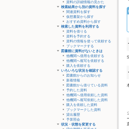
資料の詳細情報の見かた
検索結果から別の資料を探す
関連資料を探す
仮想書架から探す
おすすめ資料から探す
検索した資料を利用する
資料を借りる
資料を予約する
資料の情報を使って依頼する
ブックマークする
図書館に資料がないときは
他機関へ借用を依頼する
他機関へ複写を依頼する
購入を依頼する
いろいろな状況を確認する
図書館からのお知らせ
新着情報
図書館から借りている資料
予約した資料
他機関へ借用依頼した資料
他機関へ複写依頼した資料
購入を依頼した資料
ブックマークした資料
貸出履歴
予算照会
状況・状態を変更する